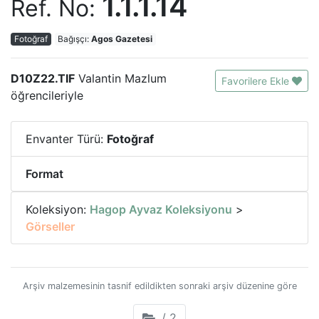
1.1.1.14
Ref. No:
Fotoğraf
Bağışçı:
Agos Gazetesi
D10Z22.TIF
Valantin Mazlum
Favorilere Ekle
öğrencileriyle
Envanter Türü:
Fotoğraf
Format
Koleksiyon:
Hagop Ayvaz Koleksiyonu
>
Görseller
Arşiv malzemesinin tasnif edildikten sonraki arşiv düzenine göre
/ 2