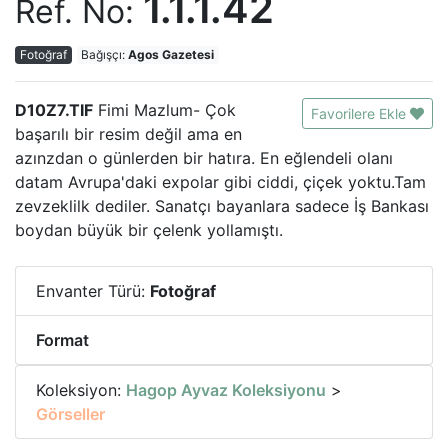
1.1.1.42
Ref. No:
Fotoğraf
Bağışçı:
Agos Gazetesi
D10Z7.TIF
Fimi Mazlum- Çok
Favorilere Ekle
başarılı bir resim değil ama en
azınzdan o günlerden bir hatıra. En eğlendeli olanı
datam Avrupa'daki expolar gibi ciddi, çiçek yoktu.Tam
zevzeklilk dediler. Sanatçı bayanlara sadece İş Bankası
boydan büyük bir çelenk yollamıştı.
Envanter Türü:
Fotoğraf
Format
Koleksiyon:
Hagop Ayvaz Koleksiyonu
>
Görseller