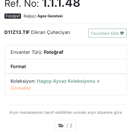
1.1.1.48
Ref. No:
Fotoğraf
Bağışçı:
Agos Gazetesi
D11Z13.TIF
Dikran Çuhaciyan
Favorilere Ekle
Envanter Türü:
Fotoğraf
Format
Koleksiyon:
Hagop Ayvaz Koleksiyonu
>
Görseller
Arşiv malzemesinin tasnif edildikten sonraki arşiv düzenine göre
/ 2