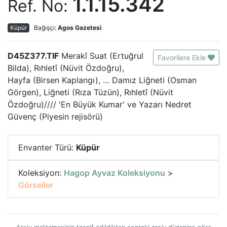
1.1.15.342
Ref. No:
Küpür
Bağışçı:
Agos Gazetesi
D45Z377.TIF
Merakî Suat (Ertuğrul
Favorilere Ekle
Bilda), Rıhletî (Nüvit Özdoğru),
Hayfa (Birsen Kaplangı), … Damız Liğneti (Osman
Görgen), Liğneti (Rıza Tüzün), Rıhletî (Nüvit
Özdoğru)//// 'En Büyük Kumar' ve Yazarı Nedret
Güvenç (Piyesin rejisörü)
Envanter Türü:
Küpür
Koleksiyon:
Hagop Ayvaz Koleksiyonu
>
Görseller