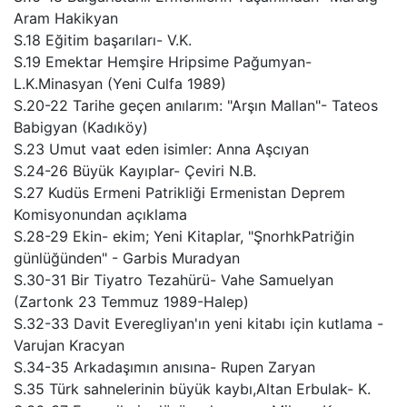
Aram Hakikyan
S.18 Eğitim başarıları- V.K.
S.19 Emektar Hemşire Hripsime Pağumyan-
L.K.Minasyan (Yeni Culfa 1989)
S.20-22 Tarihe geçen anılarım: "Arşın Mallan"- Tateos
Babigyan (Kadıköy)
S.23 Umut vaat eden isimler: Anna Aşcıyan
S.24-26 Büyük Kayıplar- Çeviri N.B.
S.27 Kudüs Ermeni Patrikliği Ermenistan Deprem
Komisyonundan açıklama
S.28-29 Ekin- ekim; Yeni Kitaplar, "ŞnorhkPatriğin
günlüğünden" - Garbis Muradyan
S.30-31 Bir Tiyatro Tezahürü- Vahe Samuelyan
(Zartonk 23 Temmuz 1989-Halep)
S.32-33 Davit Everegliyan'ın yeni kitabı için kutlama -
Varujan Kracyan
S.34-35 Arkadaşımın anısına- Rupen Zaryan
S.35 Türk sahnelerinin büyük kaybı,Altan Erbulak- K.