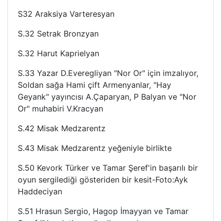
S32 Araksiya Varteresyan
S.32 Setrak Bronzyan
S.32 Harut Kaprielyan
S.33 Yazar D.Everegliyan "Nor Or" için imzalıyor,
Soldan sağa Hami çift Armenyanlar, "Hay
Geyank" yayıncısı A.Çaparyan, P Balyan ve "Nor
Or" muhabiri V.Kracyan
S.42 Misak Medzarentz
S.43 Misak Medzarentz yeğeniyle birlikte
S.50 Kevork Türker ve Tamar Şeref'in başarılı bir
oyun sergilediği gösteriden bir kesit-Foto:Ayk
Haddeciyan
S.51 Hrasun Sergio, Hagop İmayyan ve Tamar