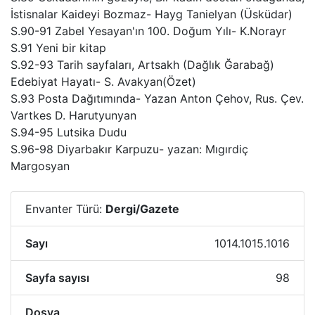
İstisnalar Kaideyi Bozmaz- Hayg Tanielyan (Üsküdar)
S.90-91 Zabel Yesayan'ın 100. Doğum Yılı- K.Norayr
S.91 Yeni bir kitap
S.92-93 Tarih sayfaları, Artsakh (Dağlık Ğarabağ)
Edebiyat Hayatı- S. Avakyan(Özet)
S.93 Posta Dağıtımında- Yazan Anton Çehov, Rus. Çev.
Vartkes D. Harutyunyan
S.94-95 Lutsika Dudu
S.96-98 Diyarbakır Karpuzu- yazan: Mıgırdiç
Margosyan
Envanter Türü:
Dergi/Gazete
Sayı
1014.1015.1016
Sayfa sayısı
98
Dosya