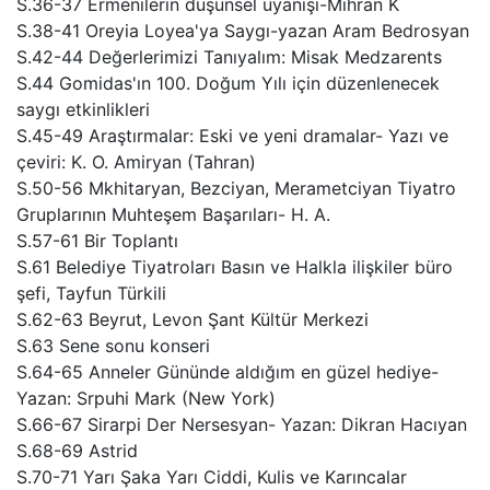
S.36-37 Ermenilerin düşünsel uyanışı-Mihran K
S.38-41 Oreyia Loyea'ya Saygı-yazan Aram Bedrosyan
S.42-44 Değerlerimizi Tanıyalım: Misak Medzarents
S.44 Gomidas'ın 100. Doğum Yılı için düzenlenecek
saygı etkinlikleri
S.45-49 Araştırmalar: Eski ve yeni dramalar- Yazı ve
çeviri: K. O. Amiryan (Tahran)
S.50-56 Mkhitaryan, Bezciyan, Merametciyan Tiyatro
Gruplarının Muhteşem Başarıları- H. A.
S.57-61 Bir Toplantı
S.61 Belediye Tiyatroları Basın ve Halkla ilişkiler büro
şefi, Tayfun Türkili
S.62-63 Beyrut, Levon Şant Kültür Merkezi
S.63 Sene sonu konseri
S.64-65 Anneler Gününde aldığım en güzel hediye-
Yazan: Srpuhi Mark (New York)
S.66-67 Sirarpi Der Nersesyan- Yazan: Dikran Hacıyan
S.68-69 Astrid
S.70-71 Yarı Şaka Yarı Ciddi, Kulis ve Karıncalar