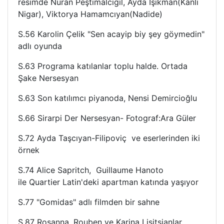
resimde Nuran Peştimalcıgil, Ayda Işıkman(Kanlı
Nigar), Viktorya Hamamcıyan(Nadide)
S.56 Karolin Çelik "Sen acayip biy şey göymedin"
adlı oyunda
S.63 Programa katılanlar toplu halde. Ortada
Şake Nersesyan
S.63 Son katılımcı piyanoda, Nensi Demircioğlu
S.66 Sirarpi Der Nersesyan- Fotograf:Ara Güler
S.72 Ayda Taşcıyan-Filipoviç ve eserlerinden iki
örnek
S.74 Alice Sapritch, Guillaume Hanoto
ile
Quartier Latin'deki apartman katında yaşıyor
S.77 "Gomidas" adlı filmden bir sahne
S.87 Rosanna, Rouben ve Karina Lisitsianlar