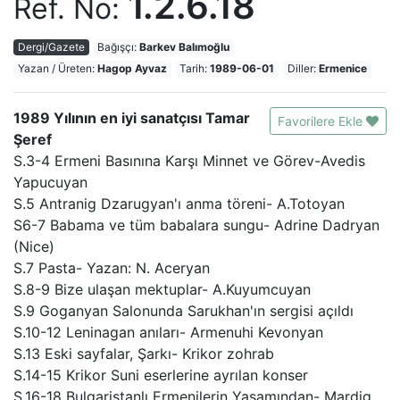
1.2.6.18
Ref. No:
Dergi/Gazete
Bağışçı:
Barkev Balımoğlu
Yazan / Üreten:
Hagop Ayvaz
Tarih:
1989-06-01
Diller:
Ermenice
1989 Yılının en iyi sanatçısı Tamar
Favorilere Ekle
Şeref
S.3-4 Ermeni Basınına Karşı Minnet ve Görev-Avedis
Yapucuyan
S.5 Antranig Dzarugyan'ı anma töreni- A.Totoyan
S6-7 Babama ve tüm babalara sungu- Adrine Dadryan
(Nice)
S.7 Pasta- Yazan: N. Aceryan
S.8-9 Bize ulaşan mektuplar- A.Kuyumcuyan
S.9 Goganyan Salonunda Sarukhan'ın sergisi açıldı
S.10-12 Leninagan anıları- Armenuhi Kevonyan
S.13 Eski sayfalar, Şarkı- Krikor zohrab
S.14-15 Krikor Suni eserlerine ayrılan konser
S.16-18 Bulgaristanlı Ermenilerin Yaşamından- Mardig