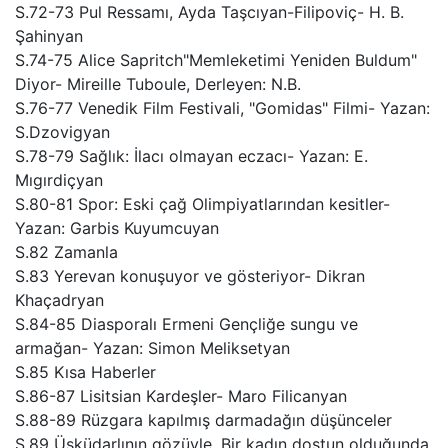
S.72-73 Pul Ressamı, Ayda Taşcıyan-Filipoviç- H. B.
Şahinyan
S.74-75 Alice Sapritch"Memleketimi Yeniden Buldum"
Diyor- Mireille Tuboule, Derleyen: N.B.
S.76-77 Venedik Film Festivali, "Gomidas" Filmi- Yazan:
S.Dzovigyan
S.78-79 Sağlık: İlacı olmayan eczacı- Yazan: E.
Mıgırdiçyan
S.80-81 Spor: Eski çağ Olimpiyatlarından kesitler-
Yazan: Garbis Kuyumcuyan
S.82 Zamanla
S.83 Yerevan konuşuyor ve gösteriyor- Dikran
Khaçadryan
S.84-85 Diasporalı Ermeni Gençliğe sungu ve
armağan- Yazan: Simon Meliksetyan
S.85 Kısa Haberler
S.86-87 Lisitsian Kardeşler- Maro Filicanyan
S.88-89 Rüzgara kapılmış darmadağın düşünceler
S.89 Üsküdarlının gözüyle, Bir kadın dostun olduğunda,