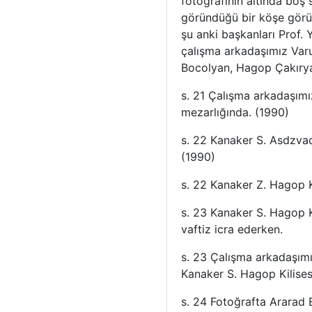
fotoğrafının altında boş
göründüğü bir köşe görü
şu anki başkanları Prof.
çalışma arkadaşımız Varu
Bocolyan, Hagop Çakıry
s. 21 Çalışma arkadaşımı
mezarlığında. (1990)
s. 22 Kanaker S. Asdzvad
(1990)
s. 22 Kanaker Z. Hagop Ki
s. 23 Kanaker S. Hagop K
vaftiz icra ederken.
s. 23 Çalışma arkadaşımı
Kanaker S. Hagop Kilisesi
s. 24 Fotoğrafta Ararad 