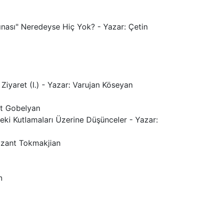
ınası" Neredeyse Hiç Yok? - Yazar: Çetin
 Ziyaret (I.) - Yazar: Varujan Köseyan
nt Gobelyan
kteki Kutlamaları Üzerine Düşünceler - Yazar:
razant Tokmakjian
n