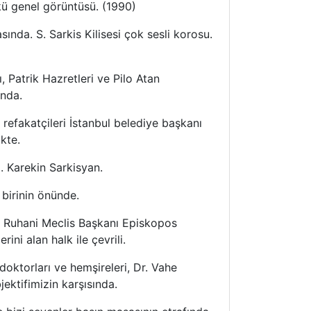
nkü genel görüntüsü. (1990)
asında. S. Sarkis Kilisesi çok sesli korosu.
, Patrik Hazretleri ve Pilo Atan
unda.
e refakatçileri İstanbul belediye başkanı
ikte.
I. Karekin Sarkisyan.
 birinin önünde.
ve Ruhani Meclis Başkanı Episkopos
ini alan halk ile çevrili.
 doktorları ve hemşireleri, Dr. Vahe
jektifimizin karşısında.