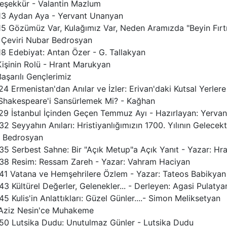
Teşekkür - Valantin Mazlum
-13 Aydan Aya - Yervant Unanyan
-15 Gözümüz Var, Kulağımız Var, Neden Aramızda "Beyin Fırt
, Çeviri Nubar Bedrosyan
18 Edebiyat: Antan Özer - G. Tallakyan
Kişinin Rolü - Hrant Marukyan
Başarılı Gençlerimiz
24 Ermenistan'dan Anılar ve İzler: Erivan'daki Kutsal Yerlere
 Shakespeare'i Sansürlemek Mi? - Kağhan
-29 İstanbul İçinden Geçen Temmuz Ayı - Hazırlayan: Yerva
32 Seyyahın Anıları: Hristiyanlığımızın 1700. Yılının Gelece
 Bedrosyan
-35 Serbest Sahne: Bir "Açık Metup"a Açık Yanıt - Yazar: H
-38 Resim: Ressam Zareh - Yazar: Vahram Haciyan
-41 Vatana ve Hemşehrilere Özlem - Yazar: Tateos Babikyan
43 Kültürel Değerler, Gelenekler... - Derleyen: Agasi Pulatya
45 Kulis'in Anlattıkları: Güzel Günler....- Simon Meliksetyan
 Aziz Nesin'ce Muhakeme
-50 Lutsika Dudu: Unutulmaz Günler - Lutsika Dudu