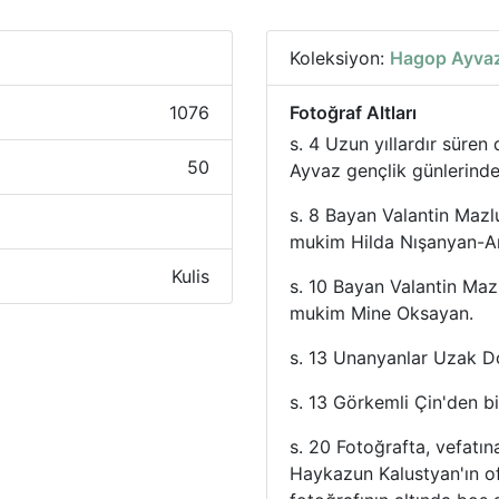
Koleksiyon:
Hagop Ayvaz
1076
Fotoğraf Altları
s. 4 Uzun yıllardır süren
50
Ayvaz gençlik günlerinde
s. 8 Bayan Valantin Mazl
mukim Hilda Nışanyan-Ar
Kulis
s. 10 Bayan Valantin Maz
mukim Mine Oksayan.
s. 13 Unanyanlar Uzak D
s. 13 Görkemli Çin'den bi
s. 20 Fotoğrafta, vefatı
Haykazun Kalustyan'ın of