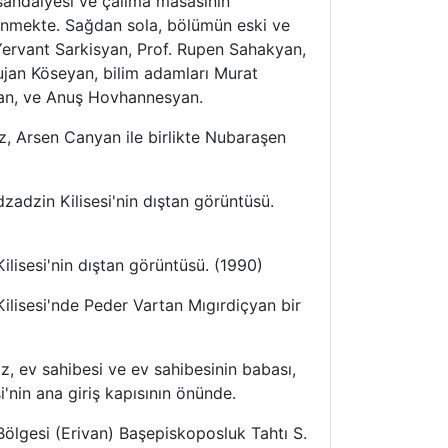
 sandalyesi ve çalıma masasının
nmekte. Sağdan sola, bölümün eski ve
 Yervant Sarkisyan, Prof. Rupen Sahakyan,
jan Köseyan, bilim adamları Murat
an, ve Anuş Hovhannesyan.
z, Arsen Canyan ile birlikte Nubaraşen
zadzin Kilisesi'nin dıştan görüntüsü.
lisesi'nin dıştan görüntüsü. (1990)
ilisesi'nde Peder Vartan Mıgırdiçyan bir
z, ev sahibesi ve ev sahibesinin babası,
'nin ana giriş kapısının önünde.
Bölgesi (Erivan) Başepiskoposluk Tahtı S.