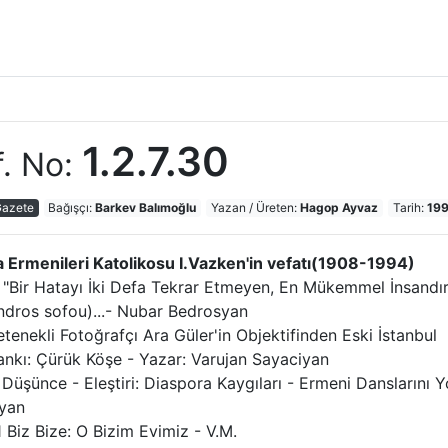
1.2.7.30
f. No:
Gazete
Bağışçı:
Barkev Balımoğlu
Yazan / Üreten:
Hagop Ayvaz
Tarih:
199
 Ermenileri Katolikosu I.Vazken'in vefatı(1908-1994)
4 "Bir Hatayı İki Defa Tekrar Etmeyen, En Mükemmel İnsandır
ndros sofou)
...- Nubar Bedrosyan
etenekli Fotoğrafçı Ara Güler'in Objektifinden Eski İstanbul
ankı: Çürük Köşe - Yazar: Varujan Sayaciyan
 Düşünce - Eleştiri: Diaspora Kaygıları - Ermeni Dansların
yan
1 Biz Bize: O Bizim Evimiz - V.M.