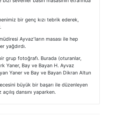
e bizi sevenler basın masasının etrafında
enimiz bir genç kızı tebrik ederek,
.
müdiresi Ayvaz'ların masası ile hep
ler yağdırdı.
ir grup fotoğrafı. Burada (oturanlar,
rk Yaner, Bay ve Bayan H. Ayvaz
ayan Yaner ve Bay ve Bayan Dikran Altun
ecesini büyük bir başarı ile düzenleyen
 açılış dansını yaparken.