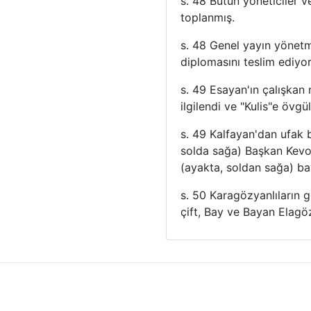
s. 48 Bütün yöneticiler v
toplanmış.
s. 48 Genel yayın yönetm
diplomasını teslim ediyor
s. 49 Esayan'ın çalışkan 
ilgilendi ve "Kulis"e övgü
s. 49 Kalfayan'dan ufak b
solda sağa) Başkan Kevo
(ayakta, soldan sağa) b
s. 50 Karagözyanlıların g
çift, Bay ve Bayan Elagöz