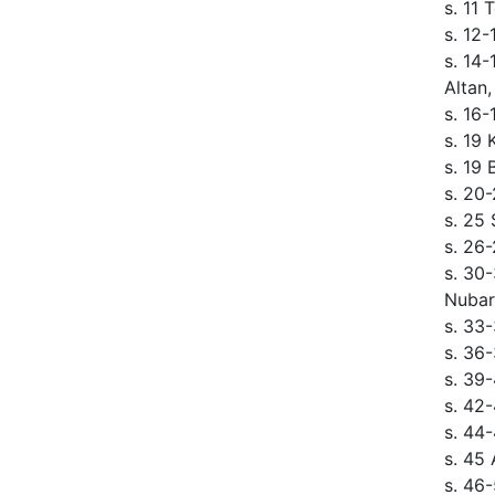
s. 11 
s. 12
s. 14
Altan
s. 16-
s. 19 
s. 19 
s. 20-
s. 25
s. 26
s. 30-
Nubar
s. 33
s. 36
s. 39
s. 42-
s. 44-
s. 45
s. 46