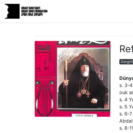
Re
Dergi/
Dünya
s. 3-
ouk a
s. 4 Y
s. 5 Y
s. 6-7
Abdal
s. 8-1