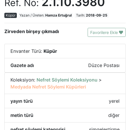
2.1.10.3980
Ref. No:
Küpür
Yazan / Üreten:
Hamza Ertuğrul
Tarih:
2018-09-25
Zirveden birşey çıkmadı
Favorilere Ekle
Envanter Türü:
Küpür
Gazete adı
Düzce Postası
Koleksiyon:
Nefret Söylemi Koleksiyonu
>
Medyada Nefret Söylemi Küpürleri
yayın türü
yerel
metin türü
diğer
nefret söylemi kategorisi
simgeleştirme