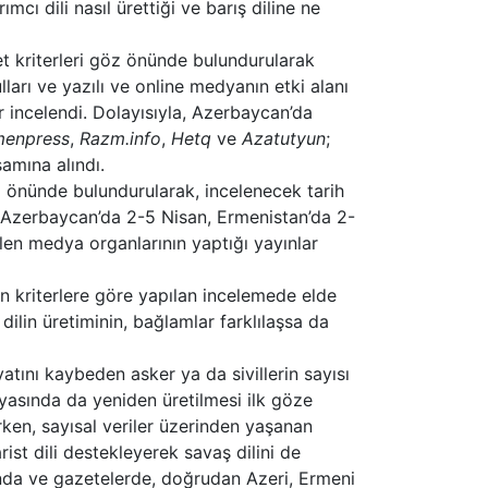
cı dili nasıl ürettiği ve barış diline ne
yet kriterleri göz önünde bulundurularak
lları ve yazılı ve online medyanın etki alanı
 incelendi. Dolayısıyla, Azerbaycan’da
menpress
,
Razm.info
,
Hetq
ve
Azatutyun
;
amına alındı.
z önünde bulundurularak, incelenecek tarih
e Azerbaycan’da 2-5 Nisan, Ermenistan’da 2-
ilen medya organlarının yaptığı yayınlar
n kriterlere göre yapılan incelemede elde
dilin üretiminin, bağlamlar farklılaşsa da
atını kaybeden asker ya da sivillerin sayısı
dyasında da yeniden üretilmesi ilk göze
rken, sayısal veriler üzerinden yaşanan
ist dili destekleyerek savaş dilini de
ğında ve gazetelerde, doğrudan Azeri, Ermeni