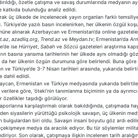
ırıldığı, özetle çatışma ve savaş durumlarında medyanın ayrım
 katkıda bulunduğu analiz edildi.
arak üç ülkede de incelenecek yayın organları farklı temsili
i. Türkiye’de yazılı basın incelenirken, her ülkenin özgül koşu
nüne alınarak Azerbaycan ve Ermenistan’da online gazeteler
t.az
,
azadliq.org
,
Trend.az
ve
Meydan.tv
; Ermenistan’da
Ar
e’de ise
Hürriyet
,
Sabah
ve
Sözcü
gazeteleri araştırma kaps
rın basına yansıma tarihlerinin her ülkede aynı olmadığı gö
ğı da her ülkenin özgün durumuna göre belirlendi. Buna gör
n ve Türkiye’de 3-7 Nisan tarihleri arasında, yukarıda belirt
e dahil edildi.
aycan, Ermenistan ve Türkiye medyasında yukarıda belirtile
 verilere göre, ‘öteki’nin tanımlanma biçiminin ya da ayrımcı 
 özellikler taşıdığı görülüyor.
aporlarına karşılaştırmalı olarak bakıldığında, çatışmada hay
den siyasilerin yürüttüğü psikolojik savaşın, üç ülkenin me
 bulgulardan biri oldu. Savaşın insani boyutu göz ardı edili
 çekişmeye medya da aracılık ediyor. Bu tür söylemler militar
diriyor. Son olarak, çatışmaya ilişkin incelenen tarih aralı