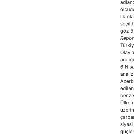
adland
ölçüde
İlk ol
seçild
göz ö
Repor
Türkiy
Olayla
aralı
6 Nisa
analiz
Azerb
edilen
benzer
Ülke r
üzerin
çarpan
siyasi
güçlen