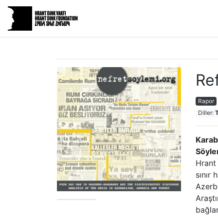
Re
Rapor
Diller:
T
Karab
Söyle
Hrant 
sınır
Azerba
Araştı
bağlam