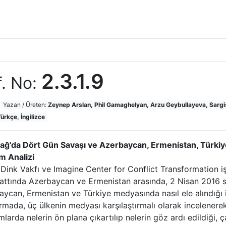
2.3.1.9
f. No:
Yazan / Üreten:
Zeynep Arslan, Phil Gamaghelyan, Arzu Geybullayeva, Sarg
ürkçe, İngilizce
ağ'da Dört Gün Savaşı ve Azerbaycan, Ermenistan, Türkiy
m Analizi
Dink Vakfı ve Imagine Center for Conflict Transformation iş 
 hattında Azerbaycan ve Ermenistan arasında, 2 Nisan 2016 
ycan, Ermenistan ve Türkiye medyasında nasıl ele alındığı 
rmada, üç ülkenin medyası karşılaştırmalı olarak incelenerek,
larda nelerin ön plana çıkartılıp nelerin göz ardı edildiği, ç