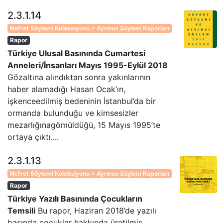
2.3.1.14
Nefret Söylemi Koleksiyonu > Ayrımcı Söylem Raporları
Rapor
Türkiye Ulusal Basınında Cumartesi
Anneleri/İnsanları Mayıs 1995-Eylül 2018
Gözaltına alındıktan sonra yakınlarının
haber alamadığı Hasan Ocak’ın,
işkenceedilmiş bedeninin İstanbul’da bir
ormanda bulunduğu ve kimsesizler
mezarlığınagömüldüğü, 15 Mayıs 1995’te
ortaya çıktı....
2.3.1.13
Nefret Söylemi Koleksiyonu > Ayrımcı Söylem Raporları
Rapor
Türkiye Yazılı Basınında Çocukların
Temsili
Bu rapor, Haziran 2018’de yazılı
basında çocuklar hakkında üretilmiş