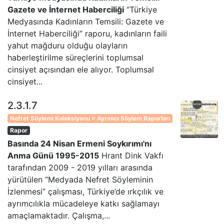
Gazete ve İnternet Haberciliği
“Türkiye
Medyasında Kadınların Temsili: Gazete ve
İnternet Haberciliği” raporu, kadınların faili
yahut mağduru olduğu olayların
haberleştirilme süreçlerini toplumsal
cinsiyet açısından ele alıyor. Toplumsal
cinsiyet...
2.3.1.7
Nefret Söylemi Koleksiyonu > Ayrımcı Söylem Raporları
Rapor
Basında 24 Nisan Ermeni Soykırımı'nı
Anma Günü 1995-2015
Hrant Dink Vakfı
tarafından 2009 - 2019 yılları arasında
yürütülen “Medyada Nefret Söyleminin
İzlenmesi” çalışması, Türkiye’de ırkçılık ve
ayrımcılıkla mücadeleye katkı sağlamayı
amaçlamaktadır. Çalışma,...