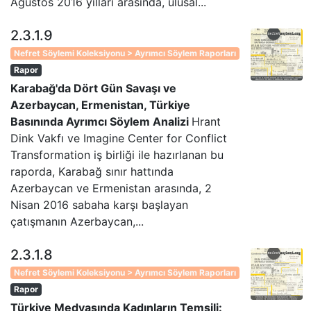
Ağustos 2016 yılları arasında, ulusal...
2.3.1.9
Nefret Söylemi Koleksiyonu > Ayrımcı Söylem Raporları
Rapor
Karabağ'da Dört Gün Savaşı ve
Azerbaycan, Ermenistan, Türkiye
Basınında Ayrımcı Söylem Analizi
Hrant
Dink Vakfı ve Imagine Center for Conflict
Transformation iş birliği ile hazırlanan bu
raporda, Karabağ sınır hattında
Azerbaycan ve Ermenistan arasında, 2
Nisan 2016 sabaha karşı başlayan
çatışmanın Azerbaycan,...
2.3.1.8
Nefret Söylemi Koleksiyonu > Ayrımcı Söylem Raporları
Rapor
Türkiye Medyasında Kadınların Temsili: